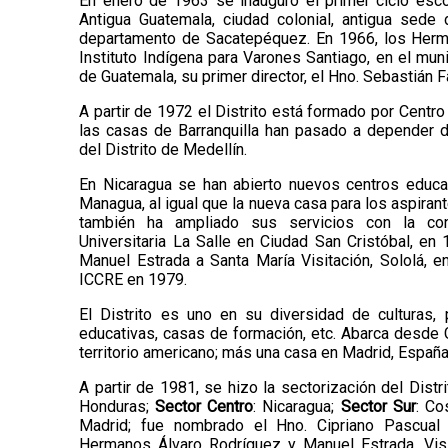
En enero de 1963 se inauguró el primer ciclo esco
Antigua Guatemala, ciudad colonial, antigua sede 
departamento de Sacatepéquez. En 1966, los Herm
Instituto Indígena para Varones Santiago, en el mu
de Guatemala, su primer director, el Hno. Sebastián F
A partir de 1972 el Distrito está formado por Centr
las casas de Barranquilla han pasado a depender
del Distrito de Medellín.
En Nicaragua se han abierto nuevos centros educa
Managua, al igual que la nueva casa para los aspira
también ha ampliado sus servicios con la con
Universitaria La Salle en Ciudad San Cristóbal, en
Manuel Estrada a Santa María Visitación, Sololá, e
ICCRE en 1979.
El Distrito es uno en su diversidad de culturas, 
educativas, casas de formación, etc. Abarca desde 
territorio americano; más una casa en Madrid, España
A partir de 1981, se hizo la sectorización del Distr
Honduras;
Sector
Centro
: Nicaragua;
Sector Sur
: Co
Madrid; fue nombrado el Hno. Cipriano Pascual 
Hermanos Álvaro Rodríguez y Manuel Estrada, Visi