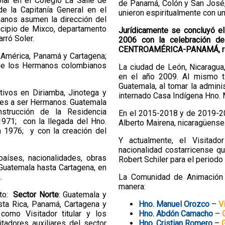
lar en el Colegio La Salle de
de Panamá, Colón y San José,
de la Capitanía General en el
unieron espiritualmente con u
anos asumen la dirección del
nicipio de Mixco, departamento
Jurídicamente se concluyó el 
arró Soler.
2006 con la celebración de
CENTROAMÉRICA-PANAMÁ, reali
o América, Panamá y Cartagena;
 de los Hermanos colombianos
La ciudad de León, Nicaragua,
en el año 2009. Al mismo ti
Guatemala, al tomar la admini
tivos en Diriamba, Jinotega y
internado Casa Indígena Hno. 
ntes a ser Hermanos. Guatemala
strucción de la Residencia
En el 2015-2018 y de 2019-20
 1971; con la llegada del Hno.
Alberto Mairena, nicaragüense
n 1976; y con la creación del
Y actualmente, el Visitad
nacionalidad costarricense q
países, nacionalidades, obras
Robert Schiler para el perio
Guatemala hasta Cartagena, en
.
La Comunidad de Animación D
manera:
ito:
Sector Norte
: Guatemala y
sta Rica, Panamá, Cartagena y
Hno. Manuel Orozco
–
V
como Visitador titular y los
Hno. Abdón Camacho
–
tadores auxiliares del sector
Hno. Cristian Romero
–