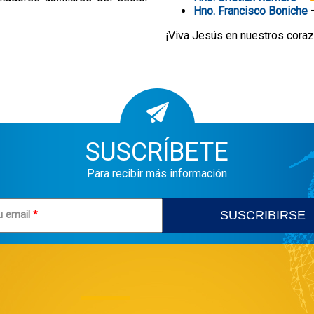
Hno. Francisco Boniche
¡Viva Jesús en nuestros cora
SUSCRÍBETE
Para recibir más información
u email
*