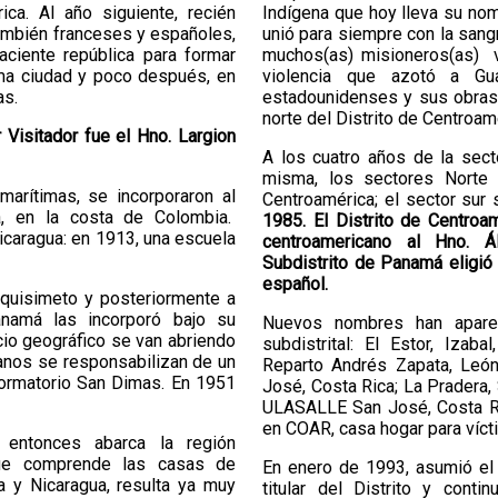
ca. Al año siguiente, recién
Indígena que hoy lleva su nom
ambién franceses y españoles,
unió para siempre con la sang
aciente república para formar
muchos(as) misioneros(as) v
sma ciudad y poco después, en
violencia que azotó a Gu
as.
estadounidenses y sus obras 
norte del Distrito de Centroam
 Visitador fue el Hno. Largion
A los cuatro años de la sect
misma, los sectores Norte 
marítimas, se incorporaron al
Centroamérica; el sector sur 
na, en la costa de Colombia.
1985. El Distrito de Centroam
icaragua: en 1913, una escuela
centroamericano al Hno. Ál
Subdistrito de Panamá eligió 
español.
quisimeto y posteriormente a
anamá las incorporó bajo su
Nuevos nombres han aparec
cio geográfico se van abriendo
subdistrital: El Estor, Iza
nos se responsabilizan de un
Reparto Andrés Zapata, León
formatorio San Dimas. En 1951
José, Costa Rica; La Pradera,
ULASALLE San José, Costa Ric
en COAR, casa hogar para víct
entonces abarca la región
que comprende las casas de
En enero de 1993, asumió el 
 y Nicaragua, resulta ya muy
titular del Distrito y cont