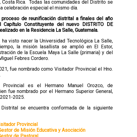
 Costa Rica. Todas las comunidades del Distrito se
na celebración especial el mismo día.
proceso de reunificación distrital a finales del año
l Capítulo Constituyente del nuevo DISTRITO DE
zado en la Residencia La Salle, Guatemala.
 ha visto nacer la Universidad Tecnológica La Salle,
empo, la misión lasallista se amplió en El Estor,
stración de la Escuela Maya La Salle (primaria) y del
Miguel Febres Cordero.
21, fue nombrado como Visitador Provincial el Hno.
.
or Provincial es el Hermano Manuel Orozco, de
uien fue nombrado por el Hermano Superior General,
do 2021-2025.
istrital se encuentra conformada de la siguiente
isitador Provincial
Gestor de Misión Educativa y Asociación
Gestor de Pastoral