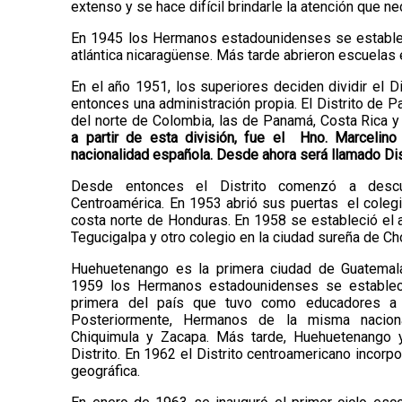
extenso y se hace difícil brindarle la atención que ne
En 1945 los Hermanos estadounidenses se establec
atlántica nicaragüense. Más tarde abrieron escuela
En el año 1951, los superiores deciden dividir el 
entonces una administración propia. El Distrito de
del norte de Colombia, las de Panamá, Costa Rica y
a partir de esta división, fue el Hno. Marcelino
nacionalidad española. Desde ahora será llamado Dis
Desde entonces el Distrito comenzó a descu
Centroamérica. En 1953 abrió sus puertas el colegi
costa norte de Honduras. En 1958 se estableció el 
Tegucigalpa y otro colegio en la ciudad sureña de Ch
Huehuetenango es la primera ciudad de Guatemala 
1959 los Hermanos estadounidenses se establec
primera del país que tuvo como educadores a
Posteriormente, Hermanos de la misma naciona
Chiquimula y Zacapa. Más tarde, Huehuetenango y
Distrito. En 1962 el Distrito centroamericano incorp
geográfica.