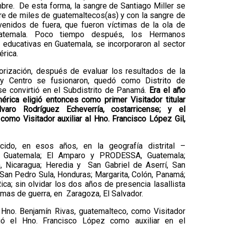
bre. De esta forma, la sangre de Santiago Miller se
re de miles de guatemaltecos(as) y con la sangre de
enidos de fuera, que fueron víctimas de la ola de
atemala. Poco tiempo después, los Hermanos
educativas en Guatemala, se incorporaron al sector
érica.
orización, después de evaluar los resultados de la
y Centro se fusionaron, quedó como Distrito de
se convirtió en el Subdistrito de Panamá.
Era el año
érica eligió entonces como primer Visitador titular
varo Rodríguez Echeverría, costarricense; y el
como Visitador auxiliar al Hno. Francisco López Gil,
ido, en esos años, en la geografía distrital –
bal, Guatemala; El Amparo y PRODESSA, Guatemala;
, Nicaragua; Heredia y San Gabriel de Aserrí, San
 San Pedro Sula, Honduras; Margarita, Colón, Panamá;
a; sin olvidar los dos años de presencia lasallista
imas de guerra, en Zaragoza, El Salvador.
Hno. Benjamín Rivas, guatemalteco, como Visitador
inuó el Hno. Francisco López como auxiliar en el