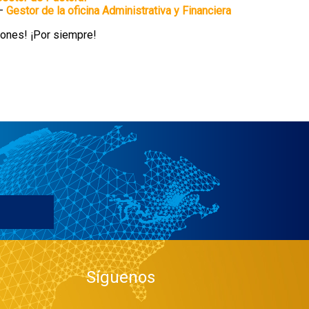
–
Gestor de la oficina Administrativa y Financiera
zones! ¡Por siempre!
Síguenos