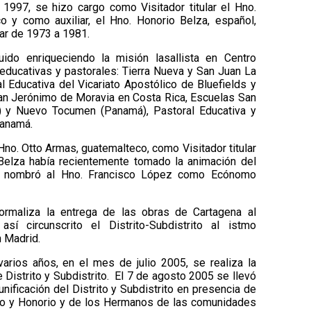
 1997, se hizo cargo como Visitador titular el Hno.
co y como auxiliar, el Hno. Honorio Belza, español,
ular de 1973 a 1981.
do enriqueciendo la misión lasallista en Centro
ducativas y pastorales: Tierra Nueva y San Juan La
 Educativa del Vicariato Apostólico de Bluefields y
an Jerónimo de Moravia en Costa Rica, Escuelas San
 y Nuevo Tocumen (Panamá), Pastoral Educativa y
Panamá.
no. Otto Armas, guatemalteco, como Visitador titular
o Belza había recientemente tomado la animación del
e nombró al Hno. Francisco López como Ecónomo
rmaliza la entrega de las obras de Cartagena al
sí circunscrito el Distrito-Subdistrito al istmo
n Madrid.
rios años, en el mes de julio 2005, se realiza la
 Distrito y Subdistrito. El 7 de agosto 2005 se llevó
nificación del Distrito y Subdistrito en presencia de
to y Honorio y de los Hermanos de las comunidades