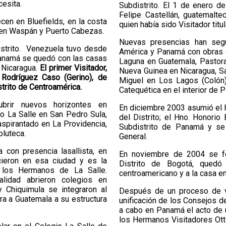
cesita.
Subdistrito. El 1 de enero de
Felipe Castellán, guatemalte
en en Bluefields, en la costa
quien había sido Visitador tit
s en Waspán y Puerto Cabezas.
Nuevas presencias han segui
Distrito. Venezuela tuvo desde
América y Panamá con obras e
 Panamá se quedó con las casas
Laguna en Guatemala, Pastoral
 Nicaragua.
El primer Visitador,
Nueva Guinea en Nicaragua, S
 Rodríguez Caso (Gerino), de
Miguel en Los Lagos (Colón)
trito de Centroamérica.
Catequética en el interior de 
brir nuevos horizontes en
En diciembre 2003 asumió el H
o La Salle en San Pedro Sula,
del Distrito; el Hno. Honori
aspirantado en La Providencia,
Subdistrito de Panamá y s
oluteca.
General.
con presencia lasallista, en
En noviembre de 2004 se fo
ieron en esa ciudad y es la
Distrito de Bogotá, quedó a
 los Hermanos de La Salle.
centroamericano y a la casa e
lidad abrieron colegios en
 Chiquimula se integraron al
Después de un proceso de va
ora a Guatemala a su estructura
unificación de los Consejos de
a cabo en Panamá el acto de u
los Hermanos Visitadores Ot