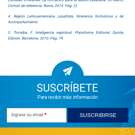
Común de referencia. Roma, 2014. Pág. 2).
4. Región Latinoamericana Lasallista, Itinerarios formativos y de
Acompañamiento.
5. Torralba, F. Inteligencia espiritual. Plataforma Editorial, Quinta
Edición. Barcelona. 2010. Pág. 79.
SUSCRÍBETE
Para recibir más información
Ingrese su email
*