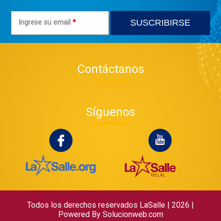
Ingrese su email
*
Contáctanos
Síguenos
Todos los derechos reservados LaSalle | 2026
|
Powered By
Solucionweb.com